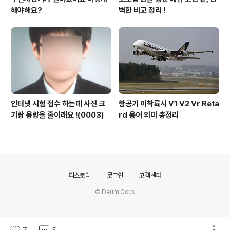
해야해요?
벽한 비교 정리 !
인터넷 시험 접수 하는데 사진 크
항공기 이착륙시 V1 V2 Vr Reta
기랑 용량을 줄이래요 !(0003)
rd 용어 의미 총정리
의안내
티스토리
로그인
고객센터
© Daum Corp.