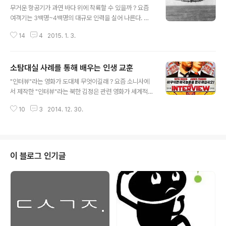
무거운 항공기가 과연 바다 위에 착륙할 수 있을까 ? 요즘
여객기는 3백명~4백명의 대규모 인력을 실어 나른다. 따
라서 승객들의 몸 무게 외에 항공기의 기본 골격, 거대한 엔
14
4
2015. 1. 3.
진, 연료, 승객들의 화물까지 고려하면 그 무게가 상당함을
누구나 쉽게 짐작 할 수 있다. 딱딱한 아스팔트 위에서도 이
렇게 무거운 항공기가 착륙하는 것은 쉽지 않다. 그런데 가
소탐대실 사례를 통해 배우는 인생 교훈
끔씩 항공기가 물 위에 비상 착륙 했다는 소식이 들려온다.
글 내용
뉴욕 상공에서 기체 고장을 일으켰던 여객기는 기장의 신
"인터뷰"라는 영화가 도대체 무엇이길래 ? 요즘 소니사에
속하고도 현명한 대처 덕분에 뉴욕 도심을 흐르는 허드슨
서 제작한 "인터뷰"라는 북한 김정은 관련 영화가 세계적
강에 안전하게 비상 착륙했다. 탑승객 모두가 무사히 구조
관심거리가 되고 있다. 미국에서 매진 행렬이 이어지고 있
되었다. 그렇다면 파도가 치는 바다 한가운데에서도 항공
10
3
2014. 12. 30.
다는 소식도 들려온다. 이 영화를 본 사람들의 평가는 엇갈
기가 안전하게 착륙할 수 있을까 ? 최근 실종된 에어아시아
린다. 북한의 실상을 알 수 있어 좋다는 사람, 그저 그런 저
(Air Asia) QZ85..
속한 코메디 영화 중의 하나란 의견도 나온다. 그러나 아직
까지는 영화로서의 근본적 가치보다 세계적인 화제가 되었
던 영화이기에 한번 봐야겠다는 쪽이 더 우세해 보인다. 그
이 블로그 인기글
렇다면 "인터뷰"라는 영화는 어떻게 유명하게 되었을까 ?
소니사를 해킹했던 집단은 소기의 목적을 과연 달성한 것
일까 ? 화제가 되고 있는 소니의 영화 "인터뷰", Source:
wikipedia.org 해킹으로 영화 개봉 중단 시키려다가 오
히려 전 세계에 제..