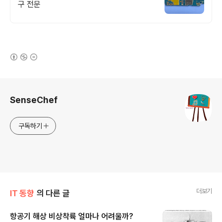
구 전문
(새창열림)
로그 정보
SenseChef
구독하기
더보기
IT 동향
의 다른 글
항공기 해상 비상착륙 얼마나 어려울까?
글 내용