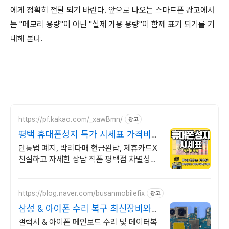
에게 정확히 전달 되기 바란다. 앞으로 나오는 스마트폰 광고에서
는 "메모리 용량"이 아닌 "실제 가용 용량"이 함께 표기 되기를 기
대해 본다.
https://pf.kakao.com/_xawBmn/
광고
평택 휴대폰성지 특가 시세표 가격비교
꼭 해보세요
단통법 폐지, 박리다매 현금완납, 제휴카드X
친절하고 자세한 상담 직폰 평택점 차별성없
는 정직한 할인 시세표확인후 저렴하게 구매
하세요!
https://blog.naver.com/busanmobilefix
광고
삼성 & 아이폰 수리 복구 최신장비와
정품부품 당일수리
갤럭시 & 아이폰 메인보드 수리 및 데이터복