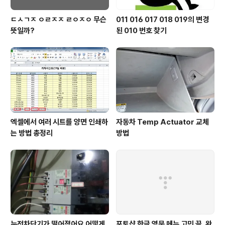
ㄷㅅㄱㅈ ㅇㄹㅈㅈ ㄹㅇㅈㅇ 무슨
011 016 017 018 019의 변경
뜻일까?
된 010 번호 찾기
엑셀에서 여러 시트를 양면 인쇄하
자동차 Temp Actuator 교체
는 방법 총정리
방법
누전차단기가 떨어졌어요 어떻게
포토샵 한글 영문 메뉴 고민 끝, 완