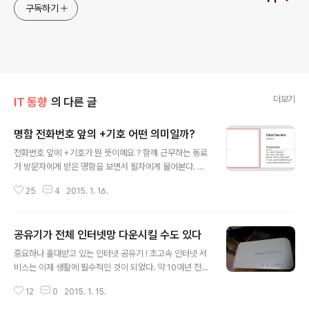
구독하기
더보기
IT 동향
의 다른 글
명함 전화번호 앞의 +기호 어떤 의미일까?
글 내용
전화번호 앞에 +기호가 뭔 뜻이예요 ? 함께 근무하는 동료
가 방문자에게 받은 명함을 보면서 필자에게 물어본다. 명
함에 쓰여 있는 전화 번호에 "+" 기호가 붙어 있는데 그것
25
4
2015. 1. 16.
이 무슨 의미인지 모르겠다는 것이었다. 그래서 필자 역시
그동안 받았던 명함들을 살펴 보았다. 그런데 어떤 회사의
명함에는 "+" 기호가 있는데 이를 전혀 이용하지 않는 회
공유기가 전체 인터넷망 다운시킬 수도 있다
사의 명함도 찾을 수 있었다. 또한 특이하게도 영문으로 표
글 내용
기되어 있는 면의 전화번호에만 "+" 기호가 앞에 붙어 있
중요하나 홀대받고 있는 인터넷 공유기 ! 초고속 인터넷 서
었다. 따라서 이러한 표기 방법이 사람들에게 충분히 혼란
비스는 이제 생활에 필수적인 것이 되었다. 약 10여년 전만
스러울 수 있을거라는 생각이 들었다. 명함 속 전화번호 앞
하더라도 인터넷이 안되면 기사가 와서 고쳐 줄 때까지 기
의 "+" 기호는 과연 무슨 의미일까 ? 명함 샘플 모습, 한글
12
0
2015. 1. 15.
다릴 수 있었다. 그러나 지금은 그렇지 않다. 송금을 위한
과 영문면의 전화번호 표기 방식이 다름, Source: 명함 업
인터넷 뱅킹, 주식 거래, 인터넷 전화, 동영상 강의 수강 등