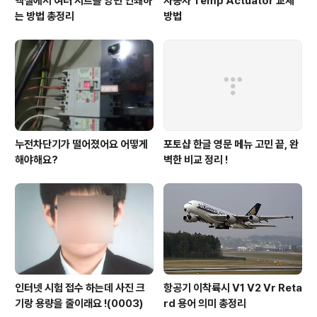
엑셀에서 여러 시트를 양면 인쇄하
자동차 Temp Actuator 교체
는 방법 총정리
방법
누전차단기가 떨어졌어요 어떻게
포토샵 한글 영문 메뉴 고민 끝, 완
해야해요?
벽한 비교 정리 !
인터넷 시험 접수 하는데 사진 크
항공기 이착륙시 V1 V2 Vr Reta
기랑 용량을 줄이래요 !(0003)
rd 용어 의미 총정리