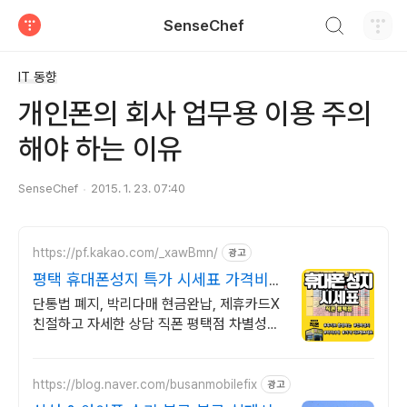
검색하기
SenseChef
티스토리
IT 동향
개인폰의 회사 업무용 이용 주의
해야 하는 이유
SenseChef
2015. 1. 23. 07:40
https://pf.kakao.com/_xawBmn/
광고
평택 휴대폰성지 특가 시세표 가격비교
꼭 해보세요
단통법 폐지, 박리다매 현금완납, 제휴카드X
친절하고 자세한 상담 직폰 평택점 차별성없
는 정직한 할인 시세표확인후 저렴하게 구매
하세요!
https://blog.naver.com/busanmobilefix
광고