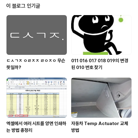
연 내 적성에 맞으며 미래에도 각광 받을 직업은 무엇일까
이 블로그 인기글
?" "100세 시대라는데 40대 후반이나 50대에 퇴직하는
것은 너무 빨라 ! 내가 평생 할 수 있는 직업은 무엇일까 ?"
"결혼 하려면 월급도 높아야 돼. 편하게 일하면서 급여도
높은 직업은 뭐지 ?" 꼬리에 꼬리를 물고 직업에 대한 질문
과 고민이 반복..
ㄷㅅㄱㅈ ㅇㄹㅈㅈ ㄹㅇㅈㅇ 무슨
011 016 017 018 019의 변경
뜻일까?
된 010 번호 찾기
엑셀에서 여러 시트를 양면 인쇄하
자동차 Temp Actuator 교체
는 방법 총정리
방법