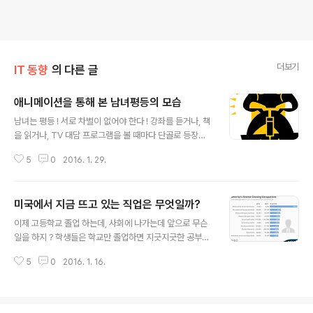
더보기
IT 동향
의 다른 글
애니메이션을 통해 본 남녀평등의 모습
글 내용
남녀는 평등 ! 서로 차별이 없어야 한다 ! 강좌를 듣거나, 책
을 읽거나, TV 대담 프로그램을 볼 때마다 단골로 등장하
는 테마가 있다. 특히 선거철에는 더욱 자주 등장한다. 이른
5
0
2016. 1. 29.
바 평등에 대한 주장과 논쟁이다. 이중에서도 "남녀는 평등
하다"라는 주장은 세월을 거쳐 오면서 게속되어 왔으나 여
전히 명쾌하게 정리되어 있지 않다. 선진국은 남녀평등이
미국에서 지금 뜨고 있는 직업은 무엇일까?
훨씬 잘 구현되어 있을 것이라는 선입견도 갖고 있다. 그렇
글 내용
다면 남녀평등은 실제로 얼마나 구현되어 있을까 ? 실생활
이제 고등학교 졸업 하는데, 사회에 나가는데 앞으로 무슨
의 축소판이라는 영화속에서 남녀 평등은 얼마나 이루어져
일을 하지 ? 학생들은 학교만 졸업하면 지긋지긋한 공부에
있을까 ? 남성의 역할, 여성의 역할에 대한 편견의 위험성,
서 벗어나 자유로울 것이라 생각한다. 무한 행복이 바로 찾
Source: Office clip art 디즈니 애니메이션 영화 속의
5
0
2016. 1. 16.
아올 것이라 생각하면서 행복한 상상의 나래를 펼친다. 그
여성은 여전히 소수자에 불과 ! 미국의 언어 연구자인 Car
러나 학생들은 취업이라는 또 다른 높은 관문을 거쳐야만
men..
한다. 이 과정에서 고민이 된다. "공부보다 더 쉬운 것은 없
다"라는 옛말이 결코 틀리지 않았음을 실감키도 한다. "과