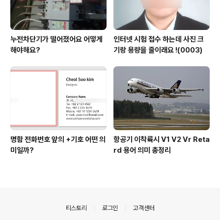
누전차단기가 떨어졌어요 어떻게
인터넷 시험 접수 하는데 사진 크
해야해요?
기랑 용량을 줄이래요 !(0003)
명함 전화번호 앞의 +기호 어떤 의
항공기 이착륙시 V1 V2 Vr Reta
미일까?
rd 용어 의미 총정리
의안내
티스토리
로그인
고객센터