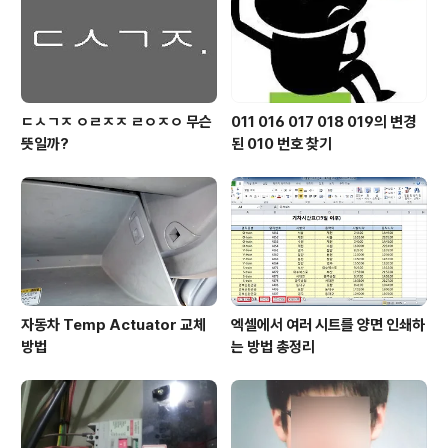
어떻게 대응해야 할까 ? 세계 IT 시장을 좌지우지 하는 구
글의 힘에 대한 우려..
ㄷㅅㄱㅈ ㅇㄹㅈㅈ ㄹㅇㅈㅇ 무슨
011 016 017 018 019의 변경
뜻일까?
된 010 번호 찾기
자동차 Temp Actuator 교체
엑셀에서 여러 시트를 양면 인쇄하
방법
는 방법 총정리