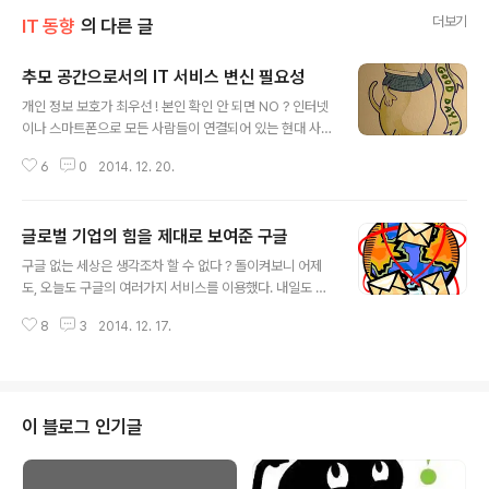
더보기
IT 동향
의 다른 글
추모 공간으로서의 IT 서비스 변신 필요성
글 내용
개인 정보 보호가 최우선 ! 본인 확인 안 되면 NO ? 인터넷
이나 스마트폰으로 모든 사람들이 연결되어 있는 현대 사
회에서 개인 정보 보호가 큰 관심을 받고 있다. 예전에는 서
6
0
2014. 12. 20.
비스 가입 시 개인 정보 이용 동의서에 무심코 서명을 하곤
했다. 그런데 이제는 동의서의 항목별로 필수 동의인지, 선
택적 동의인지 꼼꼼히 살펴 보게 되었다. 이러한 추세에 발
글로벌 기업의 힘을 제대로 보여준 구글
맞추어 각종 IT 서비스 역시 개인에 대한 인증을 강화하고
글 내용
있다. 계정 비밀번호를 잃어 버렸을 때 다시 설정 하려면 여
구글 없는 세상은 생각조차 할 수 없다 ? 돌이켜보니 어제
러가지 복잡한 과정을 거쳐야만 가능하며, 중도에 포기하
도, 오늘도 구글의 여러가지 서비스를 이용했다. 내일도 그
고 싶을 정도로 불편함까지 준다. 그렇다면 이러한 개인정
다음 날도 마찬가지일 것이다. 물론 국내의 포털들이 제공
보 보호 추세가 사회적으로 어떤 영향을 주는 걸까 ? 기억
8
3
2014. 12. 17.
하는 서비스 역시 많이 이용한다. 그런데 과거에 비해 점점
되는 삶이라는 목표에 영향을 주는 것은 아닐까 ? 기억되는
더 구글 서비스의 이용 비중이 높아진다. 글로벌 시대에 구
삶의 의미, Sou..
글이 다양한 기능과 편리함을 갖춘 서비스들을 무료로 제
공하기 때문이다. 이러한 서비스들 중 해외 자료에 특화된
구글 검색, 지메일(G Mail), 유튜브 등은 이미 국내 서비스
이 블로그 인기글
들을 압도하고 있는 형국이다. 따라서 구글이 없는 인터넷
세상은 이제 생각조차 하기 어려운 시대가 되었다. 그렇다
면 구글에 대한 이처럼 높은 의존도가 과연 괜찮은 걸까?