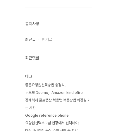
공지사항
최근글
인기글
최근댓글
태그
좋은요양원선택방법 총정리
두오모 Duomo
Amazon kindlefire
장세척제 쿨프렙산 복용법 복용방법 화장실 가
는 시간
Google reference phone
요양원선택부모님 입장에서 선택해야
대장내시경전 음식 주의 사항 죽 흰밥