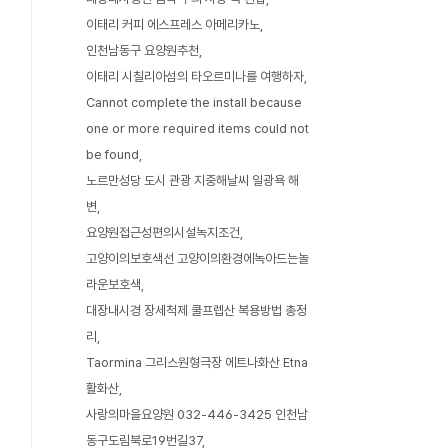
이태리 커피 에스프레스 아메리카노
인천남동구 요양원추천
이태리 시칠리아섬의 타오르미나를 여행하자
Cannot complete the install because
one or more required items could not
be found
노르만성당 도시 관광 지중해날씨 일광욕 해
변
요양원접근성편의시설녹지조건
고양이의보호색선 고양이의환경에녹아드는놀
라운보호색
대장내시경 장세척제 쿨프렙산 복용방법 총정
리
Taormina 그리스원형극장 에트나화산 Etna
활화산
사랑의마을요양원 032-446-3425 인천남
동구도림북로19번길37