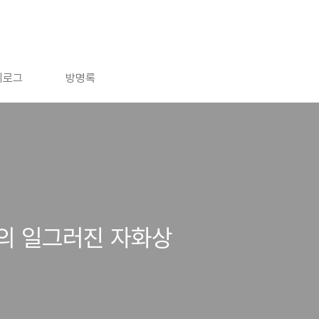
치로그
방명록
의 일그러진 자화상