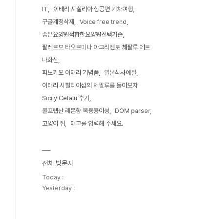
IT
이태리 시칠리아 항공편 기차여행
구글계정삭제
Voice free trend
좋은요양원적합한요양원선택기준
팔레르모 타오르미나 아그리젠토 체팔루 에트
나화산
피노키오 이태리 기념품
일본식사예절
이태리 시칠리아섬의 체팔루를 돌아보자
Sicily Cefalu 후기
쿨프렙산 레몬향 복용용이성
DOM parser
고양이 쥐
태그를 입력해 주세요.
전체 방문자
Today :
Yesterday :