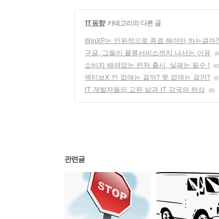
'
IT 동향
' 카테고리의 다른 글
WinXP는 인위적으로 종료 해야만 하는걸까?
구글, 그들이 물류서비스까지 나서는 이유
(6
소비자 배려없는 런처 출시, 실패는 필수 !
(0
액티브X 안 없애는 걸까? 못 없애는 걸까?
(0
IT 개발자들의 고된 삶과 IT 강국의 허상
(8)
관련글