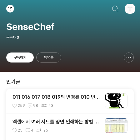
검색하기
티스토리
SenseChef
구독자
0
구독하기
방명록
신고하기 레이어
열기
인기글
011 016 017 018 019의 변경된 010 번호
찾기
259
98
조회
43
엑셀에서 여러 시트를 양면 인쇄하는 방법 총
정리
25
4
조회
26