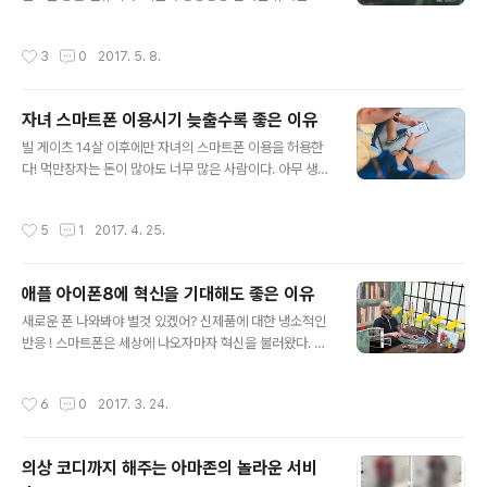
의 산업으로 성공할 수 있을까 ? 그것들이 스마트폰이 가져
면 1주일 이상의 장기 휴가를 즐길 수 있다. 큰맘을 먹고 해
온 혁신을 가져올 수 있을까 ? Wearable등 IT 기기의 ..
외여행을 준비한다. 말레이시아로 가려는데 벌써 항공편의
작성시간
3
0
2017. 5. 8.
자리가 거의없다. 남아있는 것은 Air Asia의 항공편이었
다.그래서 남아있는 좌석이라도 받기 위해 서둘러 Air Asi
a의 항공편을 예약했다. 출발편은 아침 오전 9시 30분경
자녀 스마트폰 이용시기 늦출수록 좋은 이유
인천공항에서 이륙한다. 출발일날 아침 6시 30분경 인천
글 내용
공항에 도착해 안내판을 본다. 그런데 해당 항공편이 2시
빌 게이츠 14살 이후에만 자녀의 스마트폰 이용을 허용한
간 정도 지연되어 11시 30분경 출발한다고 되어 있다. 갑
다! 먹만장자는 돈이 많아도 너무 많은 사람이다. 아무 생각
자기 걱정이 밀려온다. 이걸 어떻게 하지 ?괜히 저가 항공
없이 돈을 써도 평생 쓰지 못할 정도이다. 이는 억만장자의
편을 예약해 지연된다고 동행인이 핀잔을 준다. 마음이 무
자녀에게도 마찬가지이다. 억만장자는 자신의 자녀에게 경
작성시간
5
1
2017. 4. 25.
거워진다.그렇다면..
제적인 제한없이 그들이 하고 싶은 것은 무엇이라도 해 줄
수 있다. 그런데 세계적인 억만장자 중의 하나인 마이크로
소프트의 창립자 빌 게이츠가 자녀들의 스마트폰 이용을 1
애플 아이폰8에 혁신을 기대해도 좋은 이유
4세 이후부터만 허락한다고 한다. 아이부터 어른, 어르신
글 내용
까지 폭넓게 이용되는 스마트폰을 14세 이후에나 허용한
새로운 폰 나와봐야 별것 있겠어? 신제품에 대한 냉소적인
다니 언뜻 이해되지 않는 빌게이츠의 행보다. 사랑스럽고
반응 ! 스마트폰은 세상에 나오자마자 혁신을 불러왔다. 너
소중한 아이에게 무엇이라도 해 주고 싶은 것이 부모의 마
도나도, 이것도 저것도 스마트폰으로 할 수 있게 되었기 때
음이기 때문이다. 그렇다면 빌게이츠는 왜 능력이 있음에
문이다. 그러나 스마트폰에 대한 기대감이 급격히 저하되
작성시간
6
0
2017. 3. 24.
도 불구하고 자녀의 스마트폰 이용 나이를 제..
고 있다.제조업체들이 신 제품을 출시하나 하드웨어 사양
만 높일뿐 뚜렷한 기능상의 변화를 체감할 수 없기 때문이
다. 과거 이용자의 눈을 감지해 화면 켜짐 시간을 계속 유지
의상 코디까지 해주는 아마존의 놀라운 서비
한다는 기능이 추가 되었으나 흥미로운 것이었다. 전혀 실