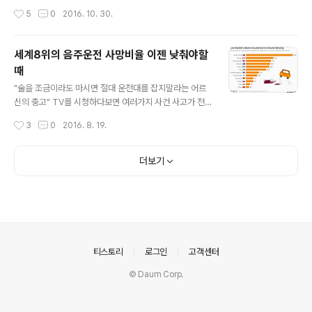
항공기의 정비 문제가 발견되어 이를 처리한 후 비행기가
널리 알려지지 않았던 시기였다. 당시 미국의 거래 업체에
작성시간
5
0
2016. 10. 30.
이동할 것이라는 내용이었다...
도착해 이런 저런 얘기를 나누는데 상대방이 뜬금없이 어
느 나라에서 왔냐는 질문을 했다. 동양인이긴 한데 어느 나
라인지 궁금하다는 것이었다. "Korea"에서 왔다고 했더니
세계8위의 음주운전 사망비율 이젠 낮춰야할
그런 나라가 있냐고 한다. 대한민국이 역사도 깊고 자연 환
때
경도 아름다우며, 일본 옆에 있는 나라라고 설명했는데도
글 내용
잘 모르겠다고 한다. 이러저러한 설명 끝에 "삼성전자"가
"술을 조금이라도 마시면 절대 운전대를 잡지말라는 어르
대한민국의 기업이라고 설명 했더니 그제서야 상대방이 눈
신의 충고" TV를 시청하다보면 여러가지 사건 사고가 전
을 동그랗게 뜨고 미소를 진다. 필자를 바라보는 태도도 달
해진다. 음주운전도 빠지지 않는 단골뉴스이다. 시골에서
작성시간
3
0
2016. 8. 19.
라졌다. 상대방을 동양인이라고..
어르신과 음주운전 관련 뉴스를 볼때면 어르신의 따끔한
경고의 말씀이 전해진다. "술 마시고 운전하면 다른 사람
인생까지 망치는 거야!" "술마시고 운전하는 것은 살인자나
더보기
마찬가지니 술을 조금이라도 마시면 절대로 운전대를 잡지
마. 알았지?" 어르신의 이러한 지적은 충분히 공감이 간다.
젊은 사람들이 술이 취했음에도 불구하고 자신의 능력을
과신해 운전 하다가 사고를 낸 것을 여러번 보아왔기 때문
이다. 그렇다면 대한민국의 음주운전 사망 사고 비율은 얼
마나 될까 ? 어떻게 해야 음주운전 사고를 예방할 수 있을
의안내
티스토리
로그인
고객센터
까 ? 세계 8위의 음주운전 사망 사고 ..
© Daum Corp.