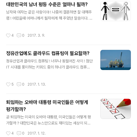
대한민국의 남녀 평등 수준은 얼마나 될까?
등이 우리를 괴롭힌다. 문제가 꼬여있거나 복잡한 것이라
글 내용
면 해결 방법을 찾기는 더욱 어렵다. 아무리 생각해도 해법
남자와 여자는 같은 사람이야 ! 나중에 결혼하면 잘 대해주
이 없는 경우가 있는 것이다. 이런 경우 어떻게 문제를 풀어
렴 ! 어렸을때 어머니께서 필자에게 해 주었던 말씀이다. 어
나갈 수 있을까? 좋은 접근방법은 없는 것일까 ? 문제해결
떤 상황에서 얘기하셨는지 기억나지 않으나 어머니께서 왜
방법에 대한 고민, Source: google image, office cli
이런 말씀을 하시는 걸까 궁금했었다. 세상을 살아오면서
작성시간
4
0
2017. 3. 9.
p a..
남녀의 차이, 차별에 대한 얘기를 많이 듣게 되었다. 군대에
들어가면서 남자만 병역의무를 갖고 있다는 것을 알았고,
회사 다니면서 남성이 여성에 비해 진급이 빠름을 알게 되
정유산업에도 클라우드 컴퓨팅이 필요할까?
었다. 결혼해서 아내가 임신 및 출산의 고통을 겪고 아이를
글 내용
낳는 것을 보면서 여성의 힘듬을 알 수 있게 되었다. 그러나
정유산업과 클라우드 컴퓨팅 ! 너무나 동떨어진 사이 ! 첨단
그동안 대한민국에서 남녀 평등에 대한 지적이 많았고 이
IT 시대를 풍미하는 키워드 중의 하나가 클라우드 컴퓨팅
에 대한 개선도 많이 이루어져 왔다. 그렇다면 2017년 현
이다. 여기저기에서 클라우드 컴퓨팅을 도입하고 있다는
재 대한민국의 남녀 평등 수준은 과연 얼마나 될까 ? 남녀
소식이 들려온다. 클라우드 컴퓨팅은 네트워크를 통해 연
작성시간
5
0
2017. 1. 13.
평등에 대한 고민, Im..
결된 원격지 서버에 데이터를 저장하고, 클라우드 컴퓨팅
업체가 제공하는 컴퓨터 자원을 빌려서 이용하는 것이다.
필요하면 언제든 용량을 늘리면 되므로 이용자 입장에서는
퇴임하는 오바마 대통령 미국인들은 어떻게
투자에 대해 걱정하지 않아도 된다. 비즈니스 확장이나 새
평가할까?
로운 사업 추진에 따른 걸림돌이 사라진다는 의미이다. 정
글 내용
유는 기름이 묻혀있는 바다나 땅에서 기름을 뽑아올리는
곧 퇴임하는 미국의 오바마 대통령, 미국인들은 어떻게 평
산업이다. 이때 정유는 기름에서 휘발유와 경유 등을 분리
가할까 ? 대한민국은 뉴스만으로도 재미있는 세상이 되었
해내는 협의의 의미가 아니라 해당 산업 전체를 일컫는 광
다. 사람들이 TV 드라마를 잘 보지 않을 정도이다. 그만큼
작성시간
4
0
2017. 1. 12.
의의 의미로 사용된다. 전통적인 굴뚝 산업, 전..
정치권에서 돌아가는 여러 이슈들이 새롭고, 놀랍고, 흥미