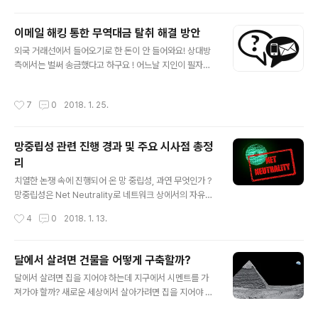
다"그런데 딥 러닝이라는 용어도 자주 등장한다. 이세돌 기
사와 구글 인공지능 컴퓨터 간의 대결 시 딥 러닝이 화제가
이메일 해킹 통한 무역대금 탈취 해결 방안
되었다. 혹자는 머신러닝이라는 말도 사용한다. 알쏭달쏭
글 내용
해지는 대목이다.서로 비슷비슷해 보이는 이들 용어는 같
외국 거래선에서 들어오기로 한 돈이 안 들어와요! 상대방
은 것일까 ? 다른 것일까 ? 인공지능에 대한 궁금증, Imag
측에서는 벌써 송금했다고 하구요 ! 어느날 지인이 필자에
e source: pixabay.com 인공지능은 인간의 지적 행동
게 전화를 하여 다급하게 물어본다. 이분은 외국 거래업체
을 기계적으로 구현한 것 ! 인공지능은 영어로는 Artificial
와 오래동안 거래해 왔는데 최근 수출했던 물품의 대금이
작성시간
7
0
2018. 1. 25.
I..
상대방으로부터 입금되지 않아 걱정하고 있었다. 거래업체
에 대금 지급 시기를 문의했더니 벌써 2주전에 송금했다는
대답을 들었다고 한다. 외환 송금 시 걸리는 시간을 고려해
망중립성 관련 진행 경과 및 주요 시사점 총정
기다리고 있었는데 통상 소요시간보다 더 많이 걸려 이상
리
하다 생각하여 필자에게도 문의한 것이다. 지인이 해당 거
글 내용
래 상대방에게 이메일을 보내 문의토록 해 보니 최근 이메
치열한 논쟁 속에 진행되어 온 망 중립성, 과연 무엇인가 ?
일로 송금 계좌 변경 요청이 있어 처리하고, 해당 계좌로 돈
망중립성은 Net Neutrality로 네트워크 상에서의 자유로
을 보냈다는 답변이 돌아왔다.지인에게 물어보니 자신은
운 이용이 보장되어야 한다는 철학하에 등장한 것이다. 그
작성시간
4
0
2018. 1. 13.
거래 대금 입금 계좌를 바꿀 필요가 없으며,..
러나 인터넷이라는 네트워크에는 많은 이해관계자가 있으
며, 망 중립성 정책에 따라 이들의 이해관계 역시 달라진다.
그동안 망 중립성 정책은 정부 주도하에 이뤄졌는데 여러
달에서 살려면 건물을 어떻게 구축할까?
곳에 자료가 산재되어 있어 이를 찾아보기 어려운 것이 현
글 내용
달에서 살려면 집을 지어야 하는데 지구에서 시멘트를 가
실이다.이에 그동안 논의되어 왔던 망 중립성 관련 자료들
져가야 할까? 새로운 세상에서 살아가려면 집을 지어야 한
을 정리하였으며, 관심있는 분들에게 도움이 되길 바란다.
다. SBS의 오지 방문 프로그램에서도 김병만씨가 어딘가
망중립성(Net Neutrality), Source: pixabay.com 망