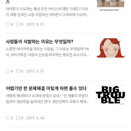
스
용적이지 않았다. 지금 대부분의 이용자들이 이를 사용하
글 내용
지 않는다. 물론 국내에서는 단말기 유통법의 영향도 크다.
아마존이 시도하는 패션 추천 서비스에 대한 기대감 ! 미국
그러나 신제품에 대한 기대감이 떨어져 소비자들이 새로운
의 대형 온라인 쇼핑 사업자인 아마존이 고객에게 의상까
스마트폰을 구매하지 않는다. 소비자들이 비싼 돈을 내면
지 추천하는 서비스를 시작했다. 자사의 Prime Member
작성시간
4
0
2017. 3. 21.
서 굳이 스마트폰을 새로 바꿔야 할 필요성..
를 대상으로 서비스를 제공하는데 앱에서 “Outfit compa
re'(의상 비교)란을 통해 이를 이용할 수 있다. 자신이 서로
다른 2개 의상을 입은 사진을 올리면 이를 실제 스타일리
사람들이 삭발하는 이유는 무엇일까?
스트가 색상이 잘 어울리는지 등을 검토해 추천해 주는 방
글 내용
소중한 머리카락을 자르는 사람들, 그 이유는 무엇일까? 머
식이다. 일부 프로세스의 자동화가 이루어져 의상을 올리
리, 머리카락은 사람의 인상을 좌우하는 중요한 요소이다.
면 1분 내에 결과를 받을 수 있다고 한다. 사람들은 새로운
아름다움을 유지하기 위해 여성들은 머리카락에 많은 정성
옷을 사면 이것이 잘 어울리는지, 다른 사람에게 어떻게 보
과 돈을 들인다. 미용실에 다녀올 때 그 주된 대상은 머리카
이는지 궁금해한다. 여성들이 남편에게, 친구나 동료, 언니/
작성시간
6
0
2017. 3. 17.
락이다. 퍼머를 하기 위해 십만원 이상이어도 아낌없이 투
동생에게 자주 묻는 질문 중의 하나가 이런 것이다. 이는 남
자를 한다. 한창 아름다움에 관심이 많은 여학생들은 어른
성도 다르지 ..
들이 하는 멋진 퍼머를 하기위해 어머니를 졸라 미용실에
어렵기만 한 문제해결 이렇게 하면 풀수 있다
가기도 한다. 아름답게 퍼머를 하고 나면 다른 친구들이 예
글 내용
쁘다고 하니 이는 포기할 수 없는 유혹일 것이다. 그러나 가
어떻게 해야하지? 도대체 방법이 없네 ! “신 제품의 주문이
끔씩 사람들이 삭발했다는 뉴스를 듣곤 한다. 머리카락을
밀려서 생산량을 늘려야만 한다. 생산인력의 교육이 제대
완전히 밀어 머리카락에 대한 미련이 없음을 표현한다. 거
로 이루어지지 않은 상태에서 무작정 생산량을 늘리면 품
리에서, 절에서 마주치는 스님 역시 삭발하고 있다. TV에
질 저하로 이어지고 또 다른 문제에 봉착할 수 밖에 없게된
작성시간
5
0
2017. 3. 14.
나오는 연예인들 중에도 삭발한 사..
다. 어떻게 해결해야 될까?” 인생을 살아가면서 우리는 수
많은 문제에 직면한다. 회사에서는 고객의 불만 처리나 전
략적 방향성을 고민하고, 집에서는 아이 교육, 돈, 집 문제