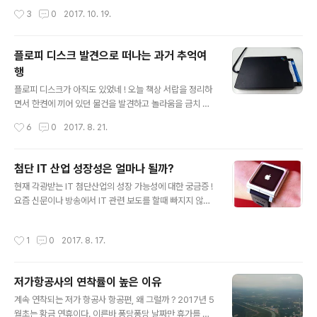
에 도착하면 제일 먼저 잠을 잘 곳을 마련한다. 이른바 주거
중립성 논의 자료 ! 방송통신위원회의 망중립성 가이드라
작성시간
3
0
2017. 10. 19.
시설의 준비이다. 인류는 지구에서 벗어나 새로운 곳에서
인 제정(2011년 12월 26일) 인터넷 트래픽 관리의 투명
의 삶을 추구하고 있다. 지구가 포화되는 것도 있지만 새로
성 3...
운 세상을 발견하려는 탐험가로서의 인류의 본성도 작동하
플로피 디스크 발견으로 떠나는 과거 추억여
고 있을 것이다. 지구와 가장 가까운 외계는 달이다. 지구의
행
위성이기는 하나 지구를 벗어나 가장 빨리 만나게 되는 곳
글 내용
이기도 하다. 만약 지구에서 살 수 없다면 달에 주거지를 만
플로피 디스크가 아직도 있었네 ! 오늘 책상 서랍을 정리하
들어야 한다. 시멘트로 집도 만들고 수도도 만들고 방어 시
면서 한켠에 끼어 있던 물건을 발견하고 놀라움을 금치 못
설도 만들어야 한다. 그러나 시멘트는 무겁다. 무거운 것을
했다. 그것은 플로피 디스크였다. 플로피디스크라는 것을
작성시간
6
0
2017. 8. 21.
지구에서 달로 실어 나르는 것은 ..
모르는 사람도 많을 것이다. PC가 나왔을 초기에 각광을
받던 저장매체이다. 요즘 USB 메모리의 대접을 받는 멋진
기기였다. PC를 사면 당연히 플로피 디스크 드라이브가 장
첨단 IT 산업 성장성은 얼마나 될까?
착되어 있었고, 사람들은 플로피 디스크에 자료나 프로그
글 내용
현재 각광받는 IT 첨단산업의 성장 가능성에 대한 궁금증 !
램을 저장하고 갖고 다녔다.그러나 어느 순간 플로피 디스
요즘 신문이나 방송에서 IT 관련 보도를 할때 빠지지 않고
크는 사라졌고, 그 자리를 CD가, 이후에는 USB 메모리가
등장하는 것들이 있다. 이른바 미래의 꿈을 실현할 수 있다
차지했다. 불과 10년전의 일이다. 오래간만에 발견한 플로
는 최담단 IT기기들이다. 손목에 차는 Wearable, 인공지
피 디스크를 보면서 변화의 빠름이 느껴졌다. 플로피 디스
작성시간
1
0
2017. 8. 17.
능 스피커, 가상현실, 드론 등이 그 주인공이다. 그동안 나
크와 플로피 디스크 드라이브 모습(Floppy Disk and Dr
왔던 기기들중 반짝 인기를 얻고 사라졌던 것들도 있다. 3
ive) 플로피 디스크..
D TV, 3D 영화 등이 제작되었지만 일부 성공 사례를 제외
저가항공사의 연착률이 높은 이유
하고는 실패했다. 이제 3D라는 단어가 자주 언급되지 않는
글 내용
다. 가전제품 판매점에 가 봐도 3D TV를 찾기 힘들다. 그
계속 연착되는 저가 항공사 항공편, 왜 그럴까 ? 2017년 5
렇다면 현재 각광받고 있는 IT 기기들은 기기를 넘어 하나
월초는 황금 연휴이다. 이른바 퐁당퐁당 날짜만 휴가를 내