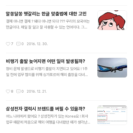
진진하기 때문일 것이다. 대통령 탄핵에 대한 것이기에 이
러한 소식들은 해외로도 퍼져간다. 미국의 경우 새로운 대
알쏭달쏭 헷갈리는 한글 맞춤법에 대한 고민
통령이 선출되어 이제 이취임식을 앞두고 있다. 국내의 어
글 내용
결재 아니면 결제 ? 돼다 아니면 되다 ??? 우리의 모국어는
지러운 상황과 맞물려 미국이 대통령 교체기에 있기에 미
한글이다. 제일 잘 알고 잘 사용할 수 있는 언어이다. 그래
국인들은 그들의 대통령을 어떻게 평가하는지 궁금해졌다.
서 국어라고도 부른다. 그러나 일상생활에서 한글을 이용
미국인들은 그들의 대통령이 어떤 점을 잘했다고 평가할까
할 때 혼란스러운 경우가 발생된다. 비슷비슷한 말들이 있
? 못한 것은 무엇일까 ? 미국인들의 대통령에 대한 평가, I
작성시간
7
0
2016. 12. 30.
는데 그 차이를 구분하기 어렵기 때문이다. 대표적인 예가
mage source: Office clip art 오바마 대통령이 잘 한
"돼다"와 "되다"이다. 또한 "결제"와 '결재"도, "제고하
것은 에너지, 경제 등..
다"와 "재고하다"도 있다. 대화가 아닌 문서에 이러한 표현
비행기 출발 늦어지면 어떤 일이 발생될까?
을 담을 때는 더욱 조심스럽다. 잘못 쓰면 의미가 달라지고,
글 내용
의사소통에 문제가 생긴다. 문서를 잘 만들어도 맞춤법을
정비 문제 발생으로 비행기 출발이 지연되고 있어요 ! 1주
틀리면 전체 보고서의 평가가 낮아질 수 밖에 없다. 그렇다
일 전에 업무 협의를 위해 싱가포르에 해외 출장을 다녀왔
면 알쏭달쏭한 한글 표현들, 과연 어떤 것이 맞는 것일까?
다. 연말 성수기여서 싱가포르까지 운항되는 직항편의 좌
무엇을 주의해야 할까? 한글 맞춤법에 대한 고민, Sourc
석을 구하기 힘들었다. 다행히 홍콩을 거쳐 싱가포르에 가
작성시간
8
0
2016. 12. 21.
e: Offi..
는 캐세이패시픽의 환승편(Transit flight) 좌석이 있어 이
를 이용했다. 홍콩에서 갈아타기 위해 기다리는 시간은 갈
때는 1시간 50분, 올 때는 50분에 불과했다. 기다리는 시
삼성전자 갤럭시 브랜드를 버릴 수 있을까?
간이 적어 발권하면서 무척 좋았다. 귀국을 위해 싱가포르
글 내용
에서 홍콩으로 가는 항공편에 탑승했다. 그런데 승객들의
어느 나라에서 왔어요 ? 삼성전자가 있는 Korea요 ! 회사
탑승이 모두 완료되었음에도 불구하고 비행기가 이동하지
업무 때문에 처음으로 해외 여행을 다녀왔던 때가 생각난
않았다. 잠시 후 기장 및 스튜어디스의 안내방송이 나왔다.
다. 1990년대였으며 아직 대한민국이라는 나라가 세상에