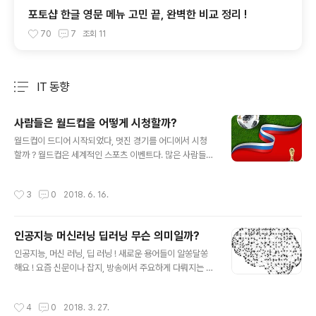
포토샵 한글 영문 메뉴 고민 끝, 완벽한 비교 정리 !
70
7
조회
11
IT 동향
분류 전체보기
주요 글 목록
사람들은 월드컵을 어떻게 시청할까?
글 내용
월드컵이 드디어 시작되었다, 멋진 경기를 어디에서 시청
할까 ? 월드컵은 세계적인 스포츠 이벤트다. 많은 사람들이
기대를 갖고 경기를 기다린다. 그런데 월드컵 경기를 볼 수
있는 방법은 여러가지가 있다. 시대의 흐름에 따라, 스마트
작성시간
3
0
2018. 6. 16.
시대 도래에 따라 월드컵 경기를 보는 방법에도 큰 변화가
있었을 가능성이 높다. 사람들은 월드컵 경기를 어떻게 시
청할까 ? 아직도 TV로 많이 시청할까 ? 아니면 스마트폰으
인공지능 머신러닝 딥러닝 무슨 의미일까?
로 경기를 보면서 각자 응원을 할까? 월드컵 경기 시청에도
글 내용
스마트화 바람이 불었는지 궁금해진다. 월드컵 경기 시청
인공지능, 머신 러닝, 딥 러닝 ! 새로운 용어들이 알쏭달쏭
방식에 대한 궁금증, Image source: pixabay.com 아
해요 ! 요즘 신문이나 잡지, 방송에서 주요하게 다뤄지는 주
직도 많은 사람들은 TV로 월드컵 경기를 즐겨 본다 ! 201
제 중 하나는 인공지능이다. 얼마 전 타계한 물리학의 거장
8년 러시아 월드컵을 앞두고 여론조사 기관인 Ipsos에서
스티븐 호킹 박사 역시 인공지능에 대해 아래와 같이 언급
작성시간
4
0
2018. 3. 27.
월드컵..
했다. "인공지능이 인류 문명의 최악의 사건이 될 수 있