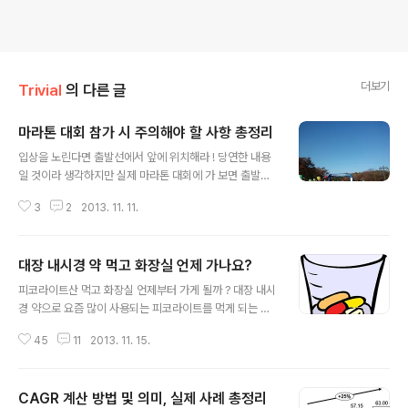
더보기
Trivial
의 다른 글
마라톤 대회 참가 시 주의해야 할 사항 총정리
글 내용
입상을 노린다면 출발선에서 앞에 위치해라 ! 당연한 내용
일 것이라 생각하지만 실제 마라톤 대회에 가 보면 출발선
앞에 위치 한다는 것이 쉽지 않음을 알 수 있다. 아래 사진
3
2
2013. 11. 11.
은 필자가 최근 참가했던 마라톤 대회의 출발선 모습이다.
수많은 사람들이 운집해 있음을 알 수 있다. 출발 할 때는
풀 코스(Full Course), 하프 코스(Half Course), 10Km,
대장 내시경 약 먹고 화장실 언제 가나요?
5Km, 커플 레이스(Couple Race) 등의 거리 종류별로
글 내용
출발하는데 통상 장거리부터 출발 시킨다. 일반인들이 많
피코라이트산 먹고 화장실 언제부터 가게 될까 ? 대장 내시
이 출전하는 10Km 코스의 경우 인산인해라 할 정도로 사
경 약으로 요즘 많이 사용되는 피코라이트를 먹게 되는 사
람들이 많아 출발 시점에는 다른 사람들과 엉켜서 걸어서
람들이 많이 갖는 의문이다. 물론 이것은 피코라이트 외에
출발하는 경우가 많다. 따라서 자신이 높은 기록, 입상을 원
45
11
2013. 11. 15.
코리트산을 먹는 경우에도 해당된다. 필자는 대장에 용종
한다면 미리 경기장에 나와 앞 부분에 서 있는 것이 좋..
이 있어 추적 검사를 받기 위해 과거에는 코리트산, 요즘에
는 피코라이트산을 먹고 있다. 필자의 부모님은 나이가 있
CAGR 계산 방법 및 의미, 실제 사례 총정리
으시기에 가끔씩 대장 내시경을 받고 있으며, 다른 형제들
글 내용