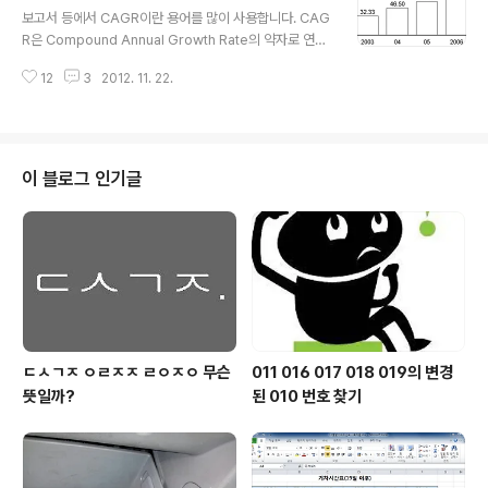
은 회사의 정기 검진 차원에서 검사를 받고 있다. 그래서 대
보고서 등에서 CAGR이란 용어를 많이 사용합니다. CAG
장 내시경을 위한 약을 먹고 얼마만에 화장실을 가게 되는
R은 Compound Annual Growth Rate의 약자로 연평
지 주변 사람들에게 물어 봤다. 대장 내시경 약에 대한 궁금
균 성장률, 연평균 증가율, 연평균복합성장률 등의 여러가
증, source: Office clipart 화장실 가는 시간은 사람마
12
3
2012. 11. 22.
지 용어로 불립니다. 그러나 용어의 영어 약어를 충실히 해
다, 직전에 먹은 음식, 물을 먹은 양에 따라 그 시간이 다르
석한다면 연평균복합성장률로 쓰는 것이 적합해 보입니다.
다. (참조) ..
Image source: think-cell.com CAGR 계산을 위해서
는 시작년도의 월과 끝나는 년도의 월을 결정해야 합니다.
그런데 여기에서 주의할 요소가 있습니다. 예를 들어 201
이 블로그 인기글
0년 4월에서 2012년 4월간의 인터넷 트래픽 성장률을 비
교하는 것과 2010년 1월에서 2012년 1월을 비교하는 것
에는 큰 차이가 발생할 수 있습니다. 학생들이 방학 기간에
인터넷을 많이 사용하기에 1월이 연중 다른 월에 비해..
ㄷㅅㄱㅈ ㅇㄹㅈㅈ ㄹㅇㅈㅇ 무슨
011 016 017 018 019의 변경
뜻일까?
된 010 번호 찾기